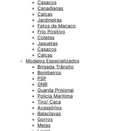
Casacos
Canadianas
Calças
Jardineiras
Fatos de Macaco
Frio Positivo
Coletes
Jaquetas
Casacos
Calças
Modelos Especializados
Brigada Trânsito
Bombeiros
PSP
GNR
Guarda Prisional
Policia Maritima
Tiro/ Caça
Acessórios
Balaclavas
Gorros
Meias