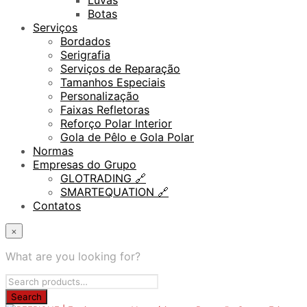
Luvas
Botas
Serviços
Bordados
Serigrafia
Serviços de Reparação
Tamanhos Especiais
Personalização
Faixas Refletoras
Reforço Polar Interior
Gola de Pêlo e Gola Polar
Normas
Empresas do Grupo
GLOTRADING 🔗
SMARTEQUATION 🔗
Contatos
×
What are you looking for?