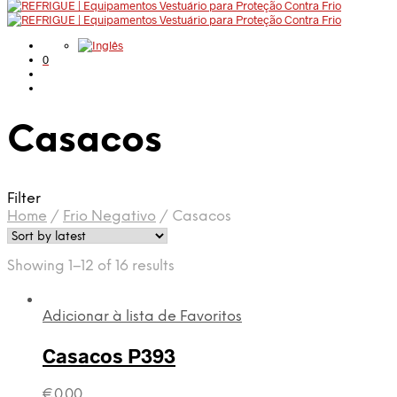
0
Casacos
Filter
Home
/
Frio Negativo
/
Casacos
Showing 1–12 of 16 results
Adicionar à lista de Favoritos
Casacos P393
€
0.00