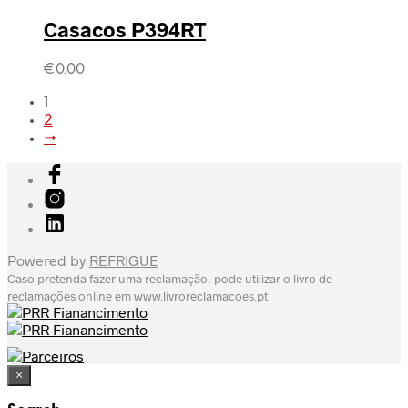
Casacos P394RT
€
0.00
1
2
→
Powered by
REFRIGUE
Caso pretenda fazer uma reclamação, pode utilizar o livro de
reclamações online em
www.livroreclamacoes.pt
×