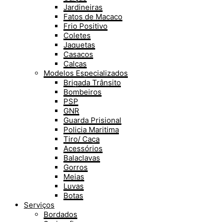
Jardineiras
Fatos de Macaco
Frio Positivo
Coletes
Jaquetas
Casacos
Calças
Modelos Especializados
Brigada Trânsito
Bombeiros
PSP
GNR
Guarda Prisional
Policia Maritima
Tiro/ Caça
Acessórios
Balaclavas
Gorros
Meias
Luvas
Botas
Serviços
Bordados