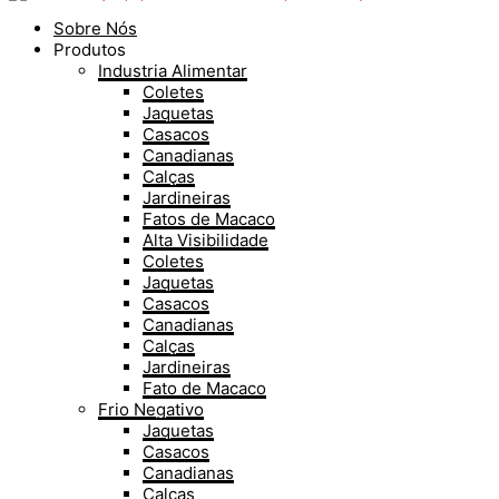
Sobre Nós
Produtos
Industria Alimentar
Coletes
Jaquetas
Casacos
Canadianas
Calças
Jardineiras
Fatos de Macaco
Alta Visibilidade
Coletes
Jaquetas
Casacos
Canadianas
Calças
Jardineiras
Fato de Macaco
Frio Negativo
Jaquetas
Casacos
Canadianas
Calças