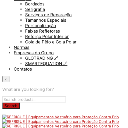
Bordados
Serigrafia
Serviços de Reparação
Tamanhos Especiais
Personalização
Faixas Refletoras
Reforço Polar Interior
Gola de Pêlo e Gola Polar
Normas
Empresas do Grupo
GLOTRADING 🔗
SMARTEQUATION 🔗
Contatos
×
What are you looking for?