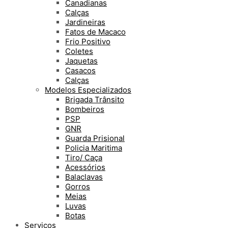
Canadianas
Calças
Jardineiras
Fatos de Macaco
Frio Positivo
Coletes
Jaquetas
Casacos
Calças
Modelos Especializados
Brigada Trânsito
Bombeiros
PSP
GNR
Guarda Prisional
Policia Maritima
Tiro/ Caça
Acessórios
Balaclavas
Gorros
Meias
Luvas
Botas
Serviços