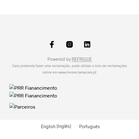
Powered by
REFRIGUE
Caso pretenda fazer uma reclamação, pode utilizar o livro de reclamações
online em
www.livroreclamacoes.pt
English
(
Inglês
)
Português