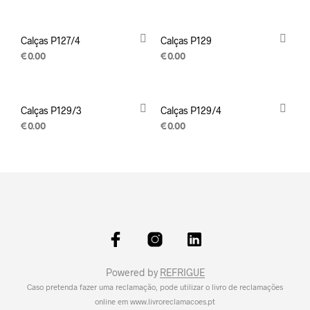
Calças P127/4
Calças P129
€
0.00
€
0.00
Calças P129/3
Calças P129/4
€
0.00
€
0.00
Powered by
REFRIGUE
Caso pretenda fazer uma reclamação, pode utilizar o livro de reclamações
online em
www.livroreclamacoes.pt