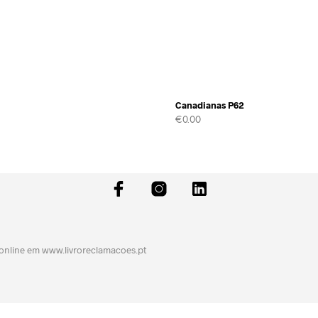
Canadianas P62
€
0.00
 online em
www.livroreclamacoes.pt