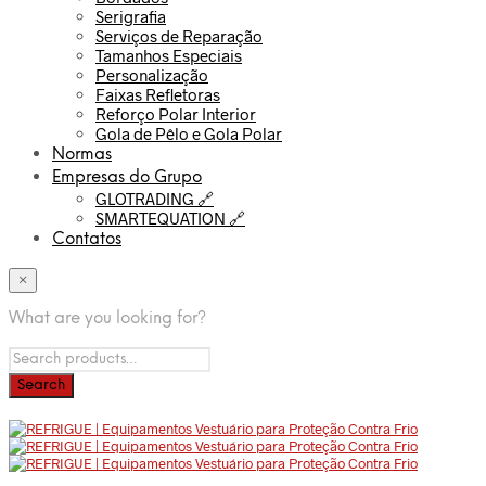
Serigrafia
Serviços de Reparação
Tamanhos Especiais
Personalização
Faixas Refletoras
Reforço Polar Interior
Gola de Pêlo e Gola Polar
Normas
Empresas do Grupo
GLOTRADING 🔗
SMARTEQUATION 🔗
Contatos
×
What are you looking for?