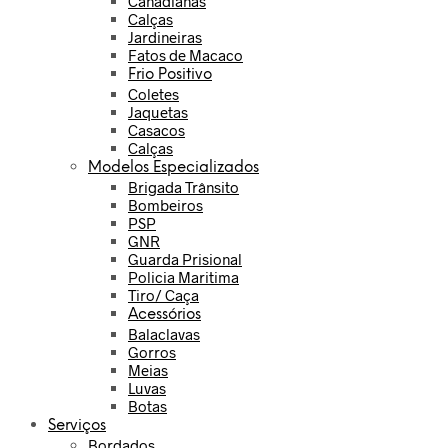
Canadianas
Calças
Jardineiras
Fatos de Macaco
Frio Positivo
Coletes
Jaquetas
Casacos
Calças
Modelos Especializados
Brigada Trânsito
Bombeiros
PSP
GNR
Guarda Prisional
Policia Maritima
Tiro/ Caça
Acessórios
Balaclavas
Gorros
Meias
Luvas
Botas
Serviços
Bordados