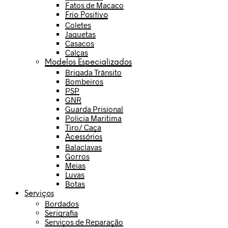
Fatos de Macaco
Frio Positivo
Coletes
Jaquetas
Casacos
Calças
Modelos Especializados
Brigada Trânsito
Bombeiros
PSP
GNR
Guarda Prisional
Policia Maritima
Tiro/ Caça
Acessórios
Balaclavas
Gorros
Meias
Luvas
Botas
Serviços
Bordados
Serigrafia
Serviços de Reparação