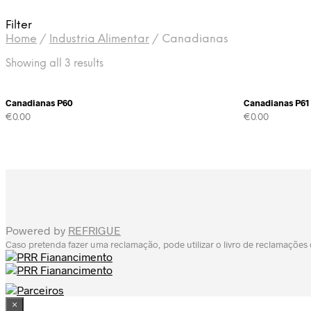
Filter
Home
/
Industria Alimentar
/
Canadianas
Showing all 3 results
Canadianas P60
Canadianas P61
€
0.00
€
0.00
Powered by
REFRIGUE
Caso pretenda fazer uma reclamação, pode utilizar o livro de reclamações
×