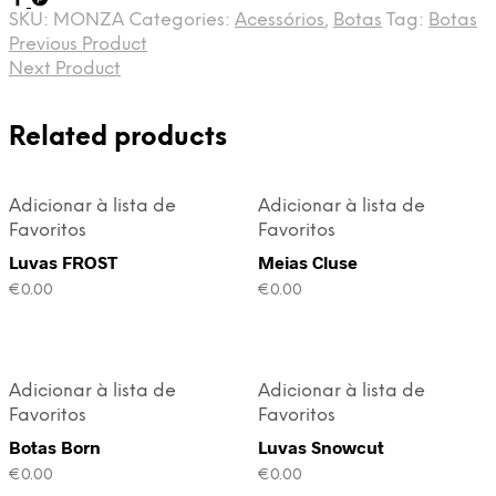
SKU:
MONZA
Categories:
Acessórios
,
Botas
Tag:
Botas
Previous Product
Next Product
Related products
Adicionar à lista de
Adicionar à lista de
Favoritos
Favoritos
Luvas FROST
Meias Cluse
€
0.00
€
0.00
Adicionar à lista de
Adicionar à lista de
Favoritos
Favoritos
Botas Born
Luvas Snowcut
€
0.00
€
0.00