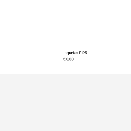
Jaquetas P125
€
0.00