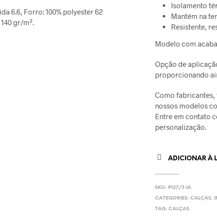
Isolamento té
ida 6.6, Forro: 100% polyester 62
Mantém na te
 140 gr/m².
Resistente, re
Modelo com acaba
Opção de aplicação 
proporcionando ai
Como fabricantes,
nossos modelos co
Entre em contato c
personalização.
ADICIONAR À L
SKU:
P127/3 IA
CATEGORIES:
CALÇAS
,
TAG:
CALÇAS