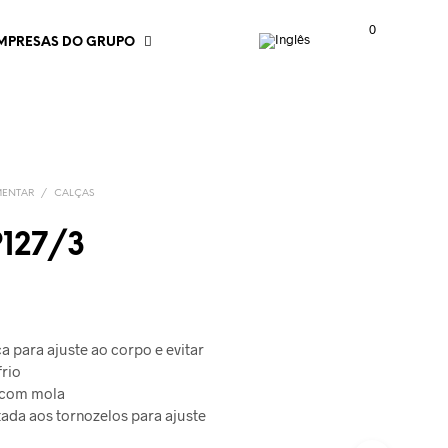
0
MPRESAS DO GRUPO
MENTAR
/
CALÇAS
P127/3
ca para ajuste ao corpo e evitar
frio
 com mola
tada aos tornozelos para ajuste