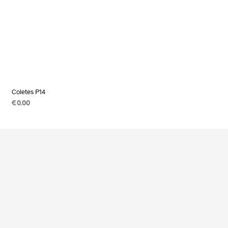
Coletes P14
€
0.00