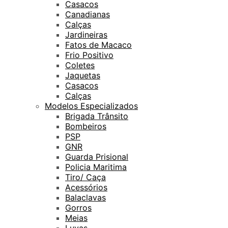
Casacos
Canadianas
Calças
Jardineiras
Fatos de Macaco
Frio Positivo
Coletes
Jaquetas
Casacos
Calças
Modelos Especializados
Brigada Trânsito
Bombeiros
PSP
GNR
Guarda Prisional
Policia Maritima
Tiro/ Caça
Acessórios
Balaclavas
Gorros
Meias