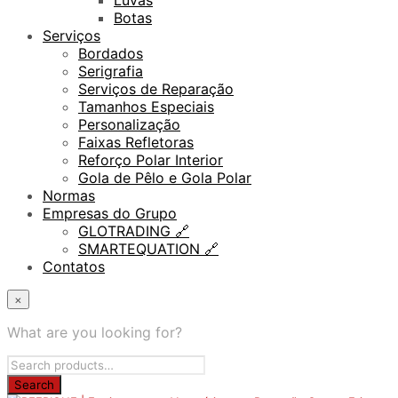
Luvas
Botas
Serviços
Bordados
Serigrafia
Serviços de Reparação
Tamanhos Especiais
Personalização
Faixas Refletoras
Reforço Polar Interior
Gola de Pêlo e Gola Polar
Normas
Empresas do Grupo
GLOTRADING 🔗
SMARTEQUATION 🔗
Contatos
×
What are you looking for?