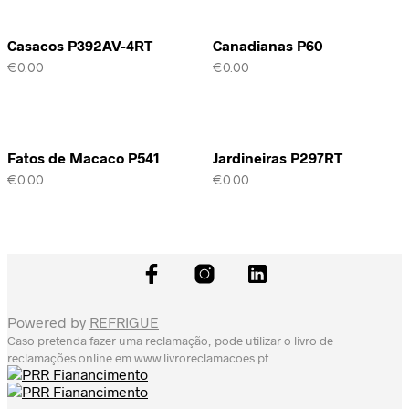
Casacos P392AV-4RT
Canadianas P60
€
0.00
€
0.00
Fatos de Macaco P541
Jardineiras P297RT
€
0.00
€
0.00
Powered by
REFRIGUE
Caso pretenda fazer uma reclamação, pode utilizar o livro de
reclamações online em
www.livroreclamacoes.pt