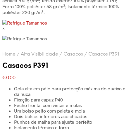
acrílica 700 gr/m²; Tecido exterior 100% polyester + PU;
Forro 100% poliéster 58 gr/m²; Isolamento térmico 100%
poliéster 220 gr/m².
×
Home
/
Alta Visibilidade
/
Casacos
/
Casacos P391
Casacos P391
€
0.00
Gola alta em pêlo para protecção máxima do queixo e
da nuca
Fixação para capuz P40
Fecho frontal com vistas e molas
Um bolso peito com paleta e mola
Dois bolsos inferiores acolchoados
Punhos de malha para ajuste perfeito
Isolamento térmico e forro