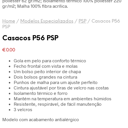
poliéster 62 gr/m2; Isolamento térmico 100% poliéster 220
gr/m2; Malha 100% fibra acrílica.
Home
/
Modelos Especializados
/
PSP
/
Casacos P56
PSP
Casacos P56 PSP
€
0.00
Gola em pelo para conforto térmico
Fecho frontal com vista e molas
Um bolso peito interior de chapa
Dois bolsos grandes na cintura
Punhos de malha para um ajuste perfeito
Cintura ajustável por tiras de velcro nas costas
Isolamento térmico e forro
Mantém na temperatura em ambientes húmidos
Resistente, respirável, de fácil manutenção
3 velcros
Modelo com acabamento antialérgico