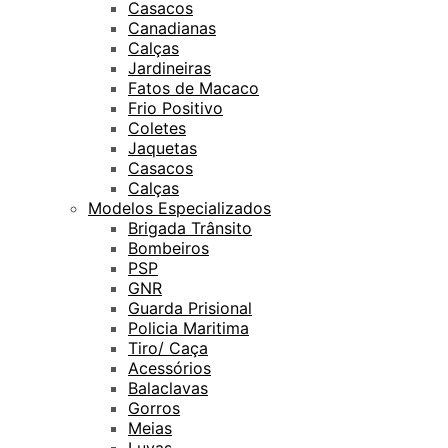
Casacos
Canadianas
Calças
Jardineiras
Fatos de Macaco
Frio Positivo
Coletes
Jaquetas
Casacos
Calças
Modelos Especializados
Brigada Trânsito
Bombeiros
PSP
GNR
Guarda Prisional
Policia Maritima
Tiro/ Caça
Acessórios
Balaclavas
Gorros
Meias