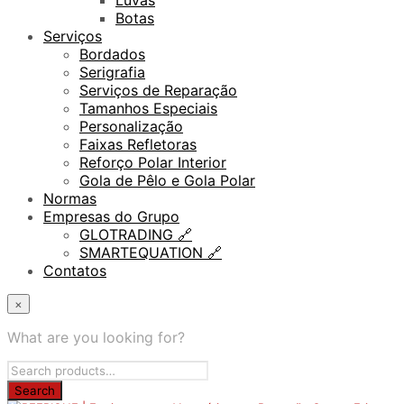
Luvas
Botas
Serviços
Bordados
Serigrafia
Serviços de Reparação
Tamanhos Especiais
Personalização
Faixas Refletoras
Reforço Polar Interior
Gola de Pêlo e Gola Polar
Normas
Empresas do Grupo
GLOTRADING 🔗
SMARTEQUATION 🔗
Contatos
×
What are you looking for?