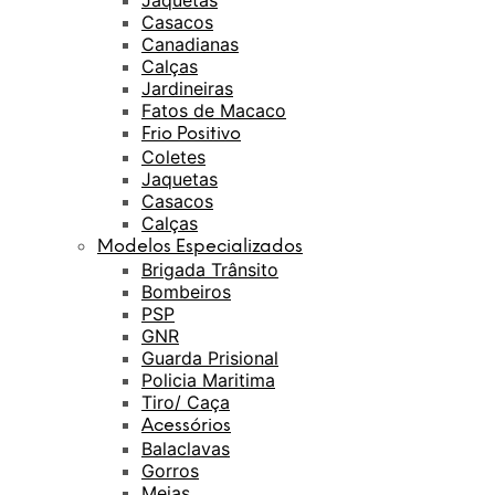
Jaquetas
Casacos
Canadianas
Calças
Jardineiras
Fatos de Macaco
Frio Positivo
Coletes
Jaquetas
Casacos
Calças
Modelos Especializados
Brigada Trânsito
Bombeiros
PSP
GNR
Guarda Prisional
Policia Maritima
Tiro/ Caça
Acessórios
Balaclavas
Gorros
Meias