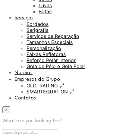
Luvas
Botas
Serviços
Bordados
Serigrafia
Serviços de Reparação
Tamanhos Especiais
Personalização
Faixas Refletoras
Reforço Polar Interior
Gola de Pêlo e Gola Polar
Normas
Empresas do Grupo
GLOTRADING 🔗
SMARTEQUATION 🔗
Contatos
×
What are you looking for?