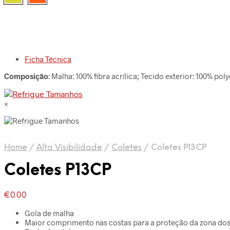
Ficha Técnica
Composição
: Malha: 100% fibra acrílica; Tecido exterior: 100% p
×
Home
/
Alta Visibilidade
/
Coletes
/
Coletes P13CP
Coletes P13CP
€
0.00
Gola de malha
Maior comprimento nas costas para a proteção da zona dos