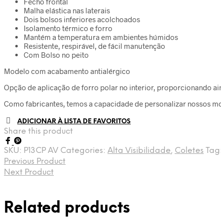
Fecho frontal
Malha elástica nas laterais
Dois bolsos inferiores acolchoados
Isolamento térmico e forro
Mantém a temperatura em ambientes húmidos
Resistente, respirável, de fácil manutenção
Com Bolso no peito
Modelo com acabamento antialérgico
Opção de aplicação de forro polar no interior, proporcionando a
Como fabricantes, temos a capacidade de personalizar nossos mo
ADICIONAR À LISTA DE FAVORITOS
Share this product
SKU:
P13CP AV
Categories:
Alta Visibilidade
,
Coletes
Tag
Previous Product
Next Product
Related products