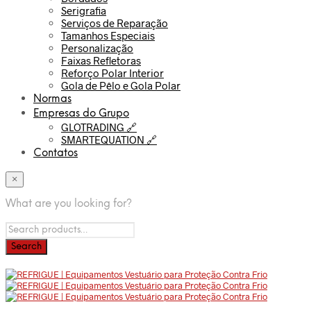
Serigrafia
Serviços de Reparação
Tamanhos Especiais
Personalização
Faixas Refletoras
Reforço Polar Interior
Gola de Pêlo e Gola Polar
Normas
Empresas do Grupo
GLOTRADING 🔗
SMARTEQUATION 🔗
Contatos
×
What are you looking for?