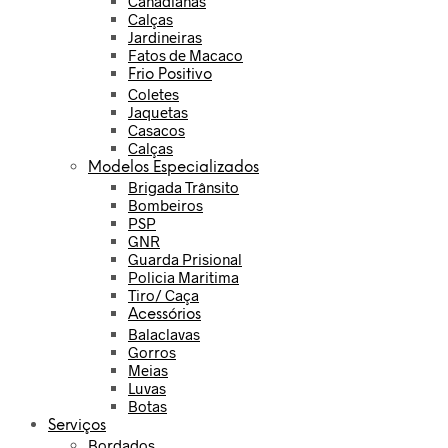
Canadianas
Calças
Jardineiras
Fatos de Macaco
Frio Positivo
Coletes
Jaquetas
Casacos
Calças
Modelos Especializados
Brigada Trânsito
Bombeiros
PSP
GNR
Guarda Prisional
Policia Maritima
Tiro/ Caça
Acessórios
Balaclavas
Gorros
Meias
Luvas
Botas
Serviços
Bordados