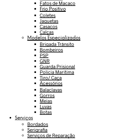
Fatos de Macaco
Frio Positivo
Coletes
Jaquetas
Casacos
Calças
Modelos Especializados
Brigada Trânsito
Bombeiros
PSP
GNR
Guarda Prisional
Policia Maritima
Tiro/ Caça
Acessórios
Balaclavas
Gorros
Meias
Luvas
Botas
Serviços
Bordados
Serigrafia
Serviços de Reparação