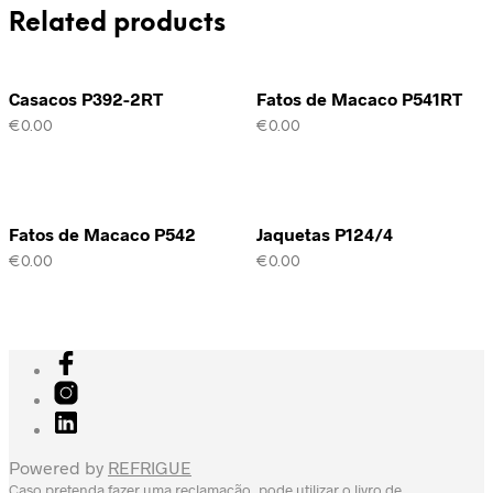
Related products
Casacos P392-2RT
Fatos de Macaco P541RT
€
0.00
€
0.00
Fatos de Macaco P542
Jaquetas P124/4
€
0.00
€
0.00
Powered by
REFRIGUE
Caso pretenda fazer uma reclamação, pode utilizar o livro de