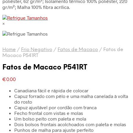
poliéster, 62 gr/m²; Isolamento térmico 100% poliéster, 220
gr/m²; Malha 100% fibra acrílica.
×
Home
/
Frio Negativo
/
Fatos de Macaco
/
Fatos de
Macaco P541RT
Fatos de Macaco P541RT
€
0.00
Canadiana fácil e rápida de colocar
Capuz forrado com pêlo e uma malha canelada à volta
do rosto
Capuz ajustável por cordão com tranca
Fecho frontal com vistas e molas
Um bolso peito com paleta e mola
Dois bolsos frontais acolchoados com paleta e molas
Punhos de malha para ajuste perfeito