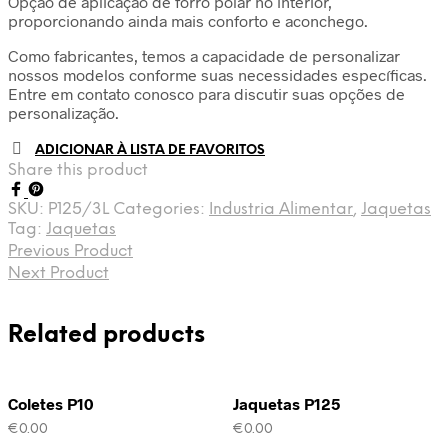
Opção de aplicação de forro polar no interior,
proporcionando ainda mais conforto e aconchego.
Como fabricantes, temos a capacidade de personalizar
nossos modelos conforme suas necessidades específicas.
Entre em contato conosco para discutir suas opções de
personalização.
ADICIONAR À LISTA DE FAVORITOS
Share this product
SKU:
P125/3L
Categories:
Industria Alimentar
,
Jaquetas
Tag:
Jaquetas
Previous Product
Next Product
Related products
Coletes P10
Jaquetas P125
€
0.00
€
0.00