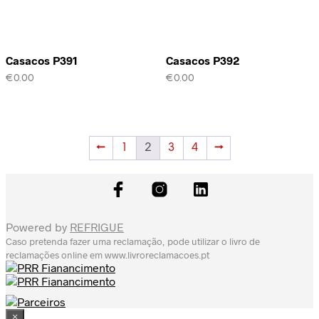
Casacos P391
Casacos P392
€
0.00
€
0.00
←
1
2
3
4
→
Powered by
REFRIGUE
Caso pretenda fazer uma reclamação, pode utilizar o livro de
reclamações online em
www.livroreclamacoes.pt
×