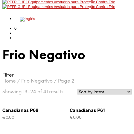
0
Frio Negativo
Filter
Home
/
Frio Negativo
/
Page 2
Showing 13–24 of 41 results
Canadianas P62
Canadianas P61
€
0.00
€
0.00