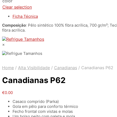
color
Clear selection
Ficha Técnica
Composição
: Pêlo sintético 100% fibra acrílica, 700 gr/m²; 
fibra acrílica.
×
Home
/
Alta Visibilidade
/
Canadianas
/
Canadianas P62
Canadianas P62
€
0.00
Casaco comprido (Parka)
Gola em pêlo para conforto térmico
Fecho frontal com vistas e molas
Um bolso peito com paleta e mola