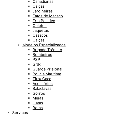
Canadianas
Calças
Jardineiras
Fatos de Macaco
Frio Positivo
Coletes
Jaquetas
Casacos
Calças
Modelos Especializados
Brigada Trânsito
Bombeiros
PSP
GNR
Guarda Prisional
Policia Maritima
Tiro/ Caça
Acessórios
Balaclavas
Gorros
Meias
Luvas
Botas
Serviços