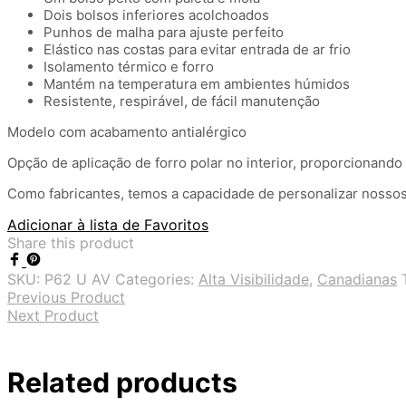
Dois bolsos inferiores acolchoados
Punhos de malha para ajuste perfeito
Elástico nas costas para evitar entrada de ar frio
Isolamento térmico e forro
Mantém na temperatura em ambientes húmidos
Resistente, respirável, de fácil manutenção
Modelo com acabamento antialérgico
Opção de aplicação de forro polar no interior, proporcionand
Como fabricantes, temos a capacidade de personalizar nossos
Adicionar à lista de Favoritos
Share this product
SKU:
P62 U AV
Categories:
Alta Visibilidade
,
Canadianas
Previous Product
Next Product
Related products