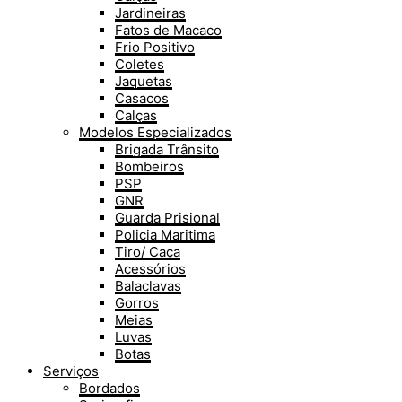
Jardineiras
Fatos de Macaco
Frio Positivo
Coletes
Jaquetas
Casacos
Calças
Modelos Especializados
Brigada Trânsito
Bombeiros
PSP
GNR
Guarda Prisional
Policia Maritima
Tiro/ Caça
Acessórios
Balaclavas
Gorros
Meias
Luvas
Botas
Serviços
Bordados