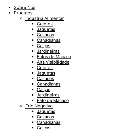
Sobre Nós
Produtos
Industria Alimentar
Coletes
Jaquetas
Casacos
Canadianas
Calças
Jardineiras
Fatos de Macaco
Alta Visibilidade
Coletes
Jaquetas
Casacos
Canadianas
Calças
Jardineiras
Fato de Macaco
Frio Negativo
Jaquetas
Casacos
Canadianas
Calças