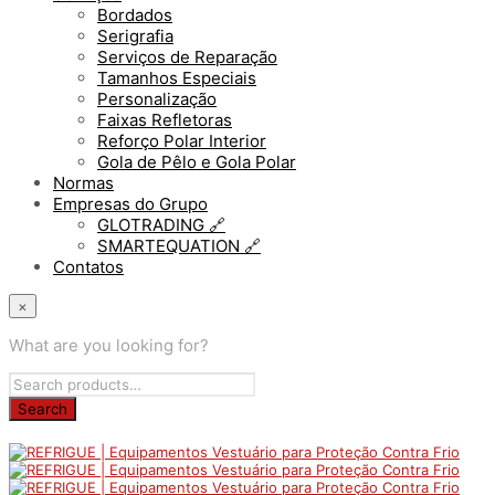
Bordados
Serigrafia
Serviços de Reparação
Tamanhos Especiais
Personalização
Faixas Refletoras
Reforço Polar Interior
Gola de Pêlo e Gola Polar
Normas
Empresas do Grupo
GLOTRADING 🔗
SMARTEQUATION 🔗
Contatos
×
What are you looking for?