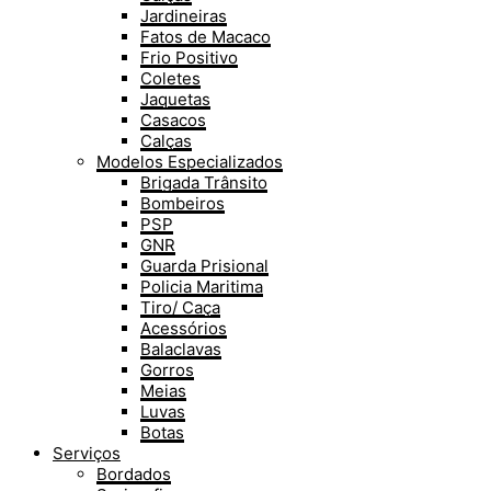
Jardineiras
Fatos de Macaco
Frio Positivo
Coletes
Jaquetas
Casacos
Calças
Modelos Especializados
Brigada Trânsito
Bombeiros
PSP
GNR
Guarda Prisional
Policia Maritima
Tiro/ Caça
Acessórios
Balaclavas
Gorros
Meias
Luvas
Botas
Serviços
Bordados