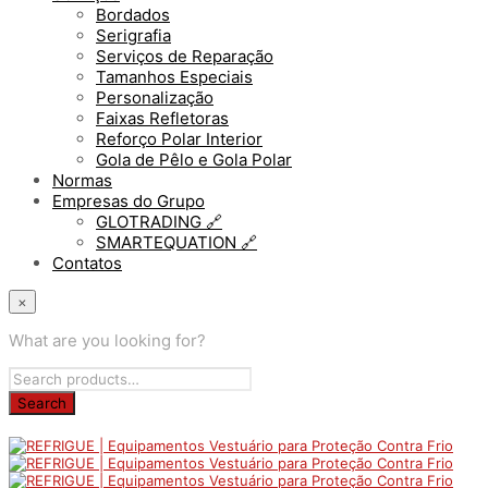
Bordados
Serigrafia
Serviços de Reparação
Tamanhos Especiais
Personalização
Faixas Refletoras
Reforço Polar Interior
Gola de Pêlo e Gola Polar
Normas
Empresas do Grupo
GLOTRADING 🔗
SMARTEQUATION 🔗
Contatos
×
What are you looking for?