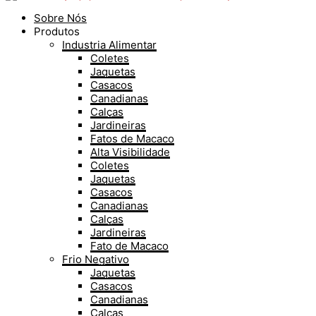
Sobre Nós
Produtos
Industria Alimentar
Coletes
Jaquetas
Casacos
Canadianas
Calças
Jardineiras
Fatos de Macaco
Alta Visibilidade
Coletes
Jaquetas
Casacos
Canadianas
Calças
Jardineiras
Fato de Macaco
Frio Negativo
Jaquetas
Casacos
Canadianas
Calças