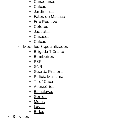
Canadianas
Calças
Jardineiras
Fatos de Macaco
Frio Positivo
Coletes
Jaquetas
Casacos
Calças
Modelos Especializados
Brigada Trânsito
Bombeiros
PSP
GNR
Guarda Prisional
Policia Maritima
Tiro/ Caça
Acessórios
Balaclavas
Gorros
Meias
Luvas
Botas
Serviços