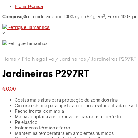
Ficha Técnica
Composição
: Tecido exterior: 100% nylon 62 gr/m²; Forro: 100% po
×
Home
/
Frio Negativo
/
Jardineiras
/
Jardineiras P297RT
Jardineiras P297RT
€
0.00
Costas mais altas para protecção da zona dos rins
Cintura elástica para ajuste ao corpo e evitar entrada de ar f
Fecho frontal com mola
Malha adaptada aos tornozelos para ajuste perfeito
Pé elástico
Isolamento térmico e forro
Mantém na temperatura em ambientes húmidos