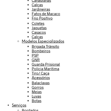
Canadianas
Calças
Jardineiras
Fatos de Macaco
Frio Positivo
Coletes
Jaquetas
Casacos
Calças
Modelos Especializados
Brigada Trânsito
Bombeiros
PSP
GNR
Guarda Prisional
Policia Maritima
Tiro/ Caça
Acessórios
Balaclavas
Gorros
Meias
Luvas
Botas
Serviços
Bordados