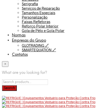
Serigrafia
Serviços de Reparação
Tamanhos Especiais
Personalização
Faixas Refletoras
Reforço Polar Interior
Gola de Pêlo e Gola Polar
Normas
Empresas do Grupo
GLOTRADING 🔗
SMARTEQUATION 🔗
Contatos
×
What are you looking for?