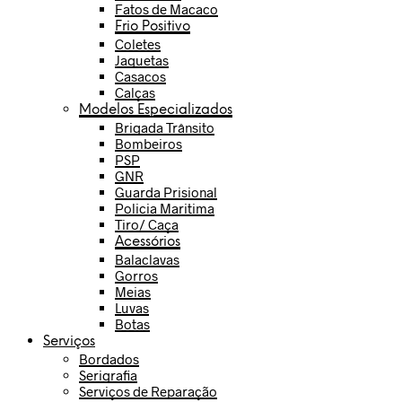
Fatos de Macaco
Frio Positivo
Coletes
Jaquetas
Casacos
Calças
Modelos Especializados
Brigada Trânsito
Bombeiros
PSP
GNR
Guarda Prisional
Policia Maritima
Tiro/ Caça
Acessórios
Balaclavas
Gorros
Meias
Luvas
Botas
Serviços
Bordados
Serigrafia
Serviços de Reparação