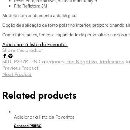
Resistente, respirável, de fácil manutenção
Fita Refletora 3M
Modelo com acabamento antialérgico
Opção de aplicação de forro polar no interior, proporcionando a
Como fabricantes, temos a capacidade de personalizar nossos mo
Adicionar à lista de Favoritos
Share this product
SKU:
P297RT FN
Categories:
Frio Negativo
,
Jardineiras
T
Previous Product
Next Product
Related products
Adicionar à lista de Favoritos
Casacos P55BC