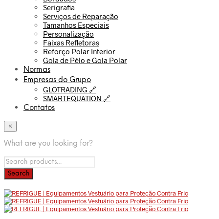
Serigrafia
Serviços de Reparação
Tamanhos Especiais
Personalização
Faixas Refletoras
Reforço Polar Interior
Gola de Pêlo e Gola Polar
Normas
Empresas do Grupo
GLOTRADING 🔗
SMARTEQUATION 🔗
Contatos
×
What are you looking for?