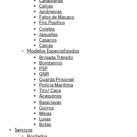
Canadianas
Calças
Jardineiras
Fatos de Macaco
Frio Positivo
Coletes
Jaquetas
Casacos
Calças
Modelos Especializados
Brigada Trânsito
Bombeiros
PSP
GNR
Guarda Prisional
Policia Maritima
Tiro/ Caça
Acessórios
Balaclavas
Gorros
Meias
Luvas
Botas
Serviços
Bordados