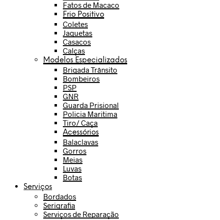
Fatos de Macaco
Frio Positivo
Coletes
Jaquetas
Casacos
Calças
Modelos Especializados
Brigada Trânsito
Bombeiros
PSP
GNR
Guarda Prisional
Policia Maritima
Tiro/ Caça
Acessórios
Balaclavas
Gorros
Meias
Luvas
Botas
Serviços
Bordados
Serigrafia
Serviços de Reparação