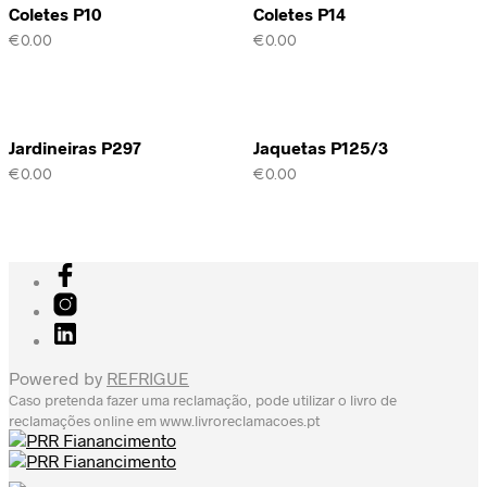
Coletes P10
Coletes P14
€
0.00
€
0.00
Jardineiras P297
Jaquetas P125/3
€
0.00
€
0.00
Powered by
REFRIGUE
Caso pretenda fazer uma reclamação, pode utilizar o livro de
reclamações online em
www.livroreclamacoes.pt